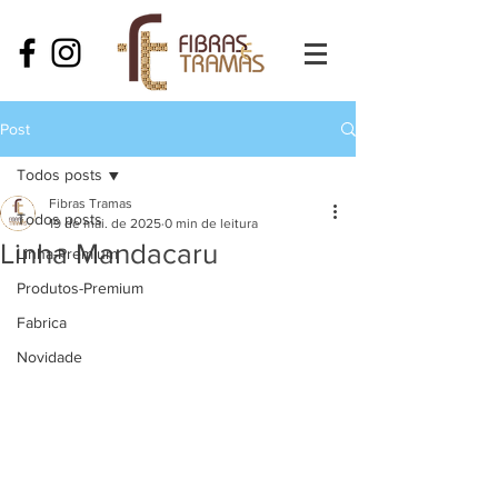
Post
Todos posts
Fibras Tramas
Todos posts
19 de mai. de 2025
0 min de leitura
Linha Mandacaru
Linha-Premium
Produtos-Premium
Fabrica
Novidade