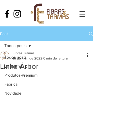
Post
Todos posts
Fibras Tramas
Todos posts
16 de mar. de 2022
0 min de leitura
Linha Árbor
Linha-Premium
Produtos-Premium
Fabrica
Novidade