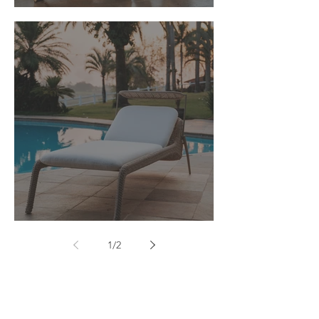
Linha Aura
Chase Oasis
1
/
2